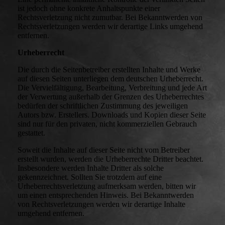
ist jedoch ohne konkrete Anhaltspunkte einer
Rechtsverletzung nicht zumutbar. Bei Bekanntwerden von
Rechtsverletzungen werden wir derartige Links umgehend
entfernen.
Urheberrecht
Die durch die Seitenbetreiber erstellten Inhalte und Werke
auf diesen Seiten unterliegen dem deutschen Urheberrecht.
Die Vervielfältigung, Bearbeitung, Verbreitung und jede Art
der Verwertung außerhalb der Grenzen des Urheberrechtes
bedürfen der schriftlichen Zustimmung des jeweiligen
Autors bzw. Erstellers. Downloads und Kopien dieser Seite
sind nur für den privaten, nicht kommerziellen Gebrauch
gestattet.
Soweit die Inhalte auf dieser Seite nicht vom Betreiber
erstellt wurden, werden die Urheberrechte Dritter beachtet.
Insbesondere werden Inhalte Dritter als solche
gekennzeichnet. Sollten Sie trotzdem auf eine
Urheberrechtsverletzung aufmerksam werden, bitten wir
um einen entsprechenden Hinweis. Bei Bekanntwerden
von Rechtsverletzungen werden wir derartige Inhalte
umgehend entfernen.