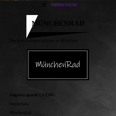
IMPRESSUM
MÜNCHENRAD
Ihre Fahrradspezialisten in München
Angaben gemäß § 5 TMG
Hanna Safar
MünchenRad