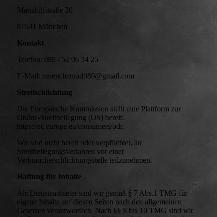
Mariahilfstraße 20
81541 München
Kontakt
Telefon: 089 / 52 06 34 25
E-Mail: muenchenrad089@gmail.com
Streitschlichtung
Die Europäische Kommission stellt eine Plattform zur
Online-Streitbeilegung (OS) bereit:
https://ec.europa.eu/consumers/odr.
Wir sind nicht bereit oder verpflichtet, an
Streitbeilegungsverfahren vor einer
Verbraucherschlichtungsstelle teilzunehmen.
Haftung für Inhalte
Als Diensteanbieter sind wir gemäß § 7 Abs.1 TMG für
eigene Inhalte auf diesen Seiten nach den allgemeinen
Gesetzen verantwortlich. Nach §§ 8 bis 10 TMG sind wir