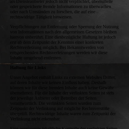
als Diensteanbieter jedoch nicht verpflichtet, übermittelte
oder gespeicherte fremde Informationen zu überwachen
oder nach Umständen zu forschen, die auf eine
rechtswidrige Tätigkeit hinweisen.
Verpflichtungen zur Entfernung oder Sperrung der Nutzung
von Informationen nach den allgemeinen Gesetzen bleiben
hiervon unberührt. Eine diesbezügliche Haftung ist jedoch
erst ab dem Zeitpunkt der Kenntnis einer konkreten
Rechtsverletzung möglich. Bei Bekanntwerden von
entsprechenden Rechtsverletzungen werden wir diese
Inhalte umgehend entfernen.
Haftung für Links
Unser Angebot enthält Links zu externen Websites Dritter,
auf deren Inhalte wir keinen Einfluss haben. Deshalb
können wir für diese fremden Inhalte auch keine Gewähr
übernehmen. Für die Inhalte der verlinkten Seiten ist stets
der jeweilige Anbieter oder Betreiber der Seiten
verantwortlich. Die verlinkten Seiten wurden zum
Zeitpunkt der Verlinkung auf mögliche Rechtsverstöße
überprüft. Rechtswidrige Inhalte waren zum Zeitpunkt der
Verlinkung nicht erkennbar.
Eine permanente inhaltliche Kontrolle der verlinkten Seiten